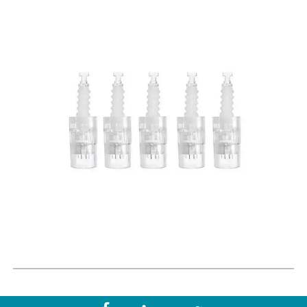
1. Наука
Безопасный и натуральный
Впрыск небольшого объема для достижения
хороших результатов формования
Медленное и равномерное разложение,
обеспечивающее длительный срок службы.
Биоферментативное и неживотного
происхождения
Полностью биоразлагаемый гель.
2. Быстро и эффективно
Безоперационная процедура в течение 30
минут.